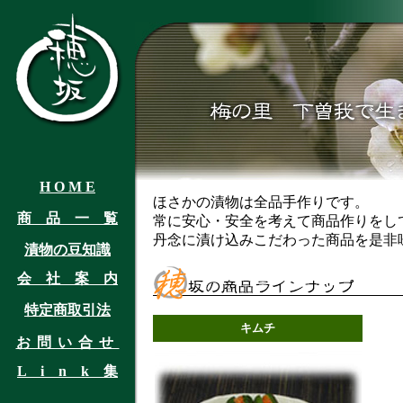
H O M E
ほさかの漬物は全品手作りです。
商 品 一 覧
常に安心・安全を考えて商品作りをし
丹念に漬け込みこだわった商品を是非
漬物の豆知識
会 社 案 内
特定商取引法
キムチ
お問い合せ
L i n k 集